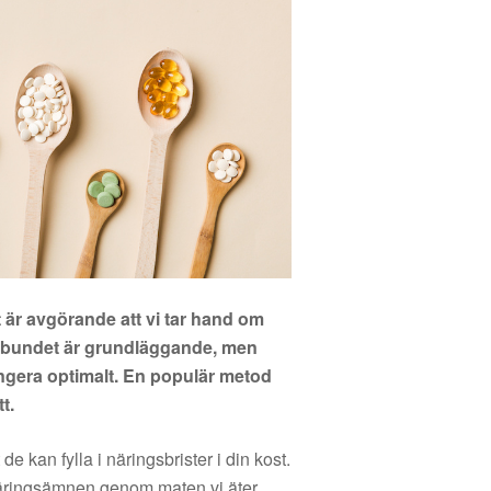
t är avgörande att vi tar hand om
gelbundet är grundläggande, men
ungera optimalt. En populär metod
t.
de kan fylla i näringsbrister i din kost.
a näringsämnen genom maten vi äter.