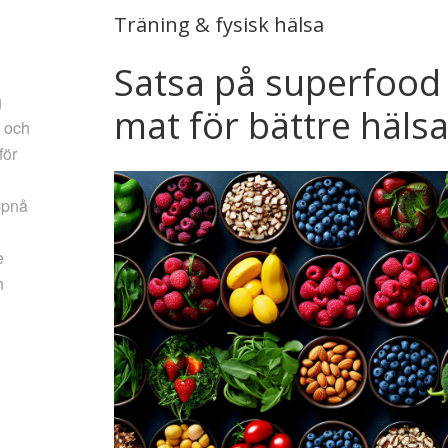
Träning & fysisk hälsa
Satsa på superfood 
g
mat för bättre häls
t och
för
ppnå
e
n