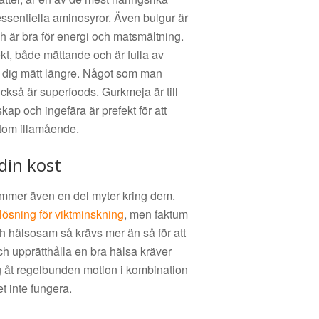
essentiella aminosyror. Även bulgur är
ch är bra för energi och matsmältning.
ekt, både mättande och är fulla av
er dig mätt längre. Något som man
också är superfoods. Gurkmeja är till
ap och ingefära är prefekt för att
tom illamående.
din kost
ommer även en del myter kring dem.
lösning för viktminskning
, men faktum
h hälsosam så krävs mer än så för att
och upprätthålla en bra hälsa kräver
ig åt regelbunden motion i kombination
t inte fungera.