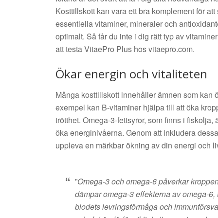
Kosttillskott kan vara ett bra komplement för att 
essentiella vitaminer, mineraler och antioxidant
optimalt. Så får du inte i dig rätt typ av vitamin
att testa VitaePro Plus hos vitaepro.com.
Ökar energin och vitaliteten
Många kosttillskott innehåller ämnen som kan öka
exempel kan B-vitaminer hjälpa till att öka kr
trötthet. Omega-3-fettsyror, som finns i fiskolja, 
öka energinivåerna. Genom att inkludera dessa ti
uppleva en märkbar ökning av din energi och liv
”
Omega-3 och omega-6 påverkar kroppen på
dämpar omega-3 effekterna av omega-6, ti
blodets levringsförmåga och immunförsva